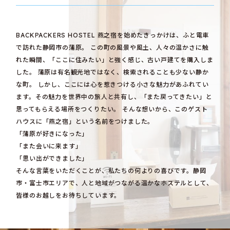
BACKPACKERS HOSTEL 燕之宿を始めたきっかけは、ふと電車
で訪れた静岡市の蒲原。 この町の風景や風土、人々の温かさに触
れた瞬間、「ここに住みたい」と強く感じ、古い戸建てを購入しま
した。 蒲原は有名観光地ではなく、検索されることも少ない静か
な町。 しかし、ここには心を惹きつける小さな魅力があふれてい
ます。その魅力を世界中の旅人と共有し、「また戻ってきたい」と
思ってもらえる場所をつくりたい。 そんな想いから、このゲスト
ハウスに「燕之宿」という名前をつけました。
「蒲原が好きになった」
「また会いに来ます」
「思い出ができました」
そんな言葉をいただくことが、私たちの何よりの喜びです。静岡
市・富士市エリアで、人と地域がつながる温かなホステルとして、
皆様のお越しをお待ちしています。