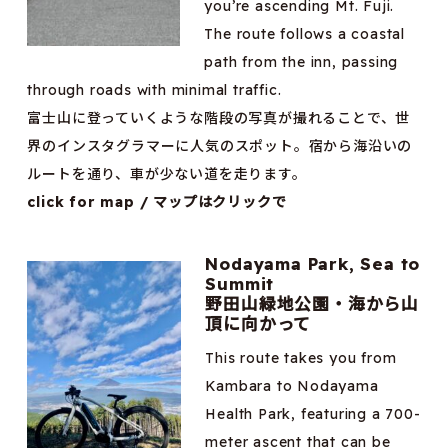
you’re ascending Mt. Fuji.
The route follows a coastal
path from the inn, passing
through roads with minimal traffic.
富士山に登っていくような階段の写真が撮れることで、世
界のインスタグラマーに人気のスポット。宿から海沿いの
ルートを通り、車が少ない道を走ります。
click for map / マップはクリックで
Nodayama Park, Sea to
Summit
野田山緑地公園・海から山
頂に向かって
This route takes you from
Kambara to Nodayama
Health Park, featuring a 700-
meter ascent that can be