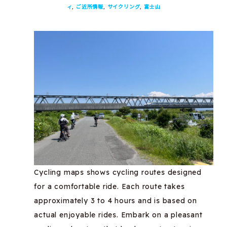
ィ
,
ご近所情報
,
サイクリング
,
富士山
Cycling maps shows cycling routes designed
for a comfortable ride. Each route takes
approximately 3 to 4 hours and is based on
actual enjoyable rides. Embark on a pleasant